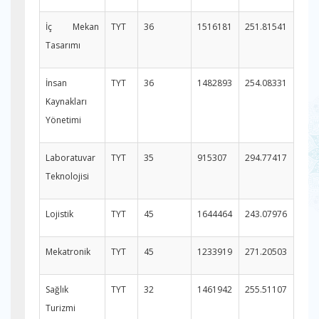
İç Mekan
TYT
36
1516181
251.81541
Tasarımı
İnsan
TYT
36
1482893
254.08331
Kaynakları
Yönetimi
Laboratuvar
TYT
35
915307
294.77417
Teknolojisi
Lojistik
TYT
45
1644464
243.07976
Mekatronik
TYT
45
1233919
271.20503
Sağlık
TYT
32
1461942
255.51107
Turizmi