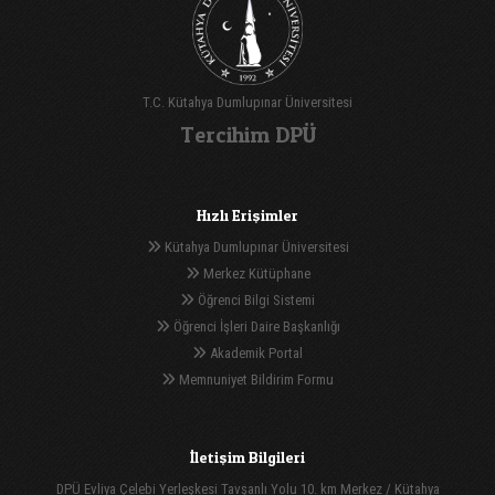
T.C. Kütahya Dumlupınar Üniversitesi
Tercihim DPÜ
Hızlı Erişimler
Kütahya Dumlupınar Üniversitesi
Merkez Kütüphane
Öğrenci Bilgi Sistemi
Öğrenci İşleri Daire Başkanlığı
Akademik Portal
Memnuniyet Bildirim Formu
İletişim Bilgileri
DPÜ Evliya Çelebi Yerleşkesi Tavşanlı Yolu 10. km Merkez / Kütahya