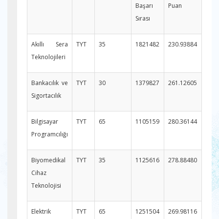
Başarı
Puan
Sırası
Akıllı Sera
TYT
35
1821482
230.93884
Teknolojileri
Bankacılık ve
TYT
30
1379827
261.12605
Sigortacılık
Bilgisayar
TYT
65
1105159
280.36144
Programcılığı
Biyomedikal
TYT
35
1125616
278.88480
Cihaz
Teknolojisi
Elektrik
TYT
65
1251504
269.98116