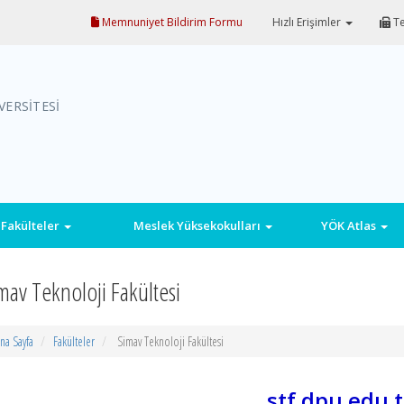
Memnuniyet Bildirim Formu
Hızlı Erişimler
Te
VERSİTESİ
Fakülteler
Meslek Yüksekokulları
YÖK Atlas
mav Teknoloji Fakültesi
na Sayfa
Fakülteler
Simav Teknoloji Fakültesi
stf.dpu.edu.t