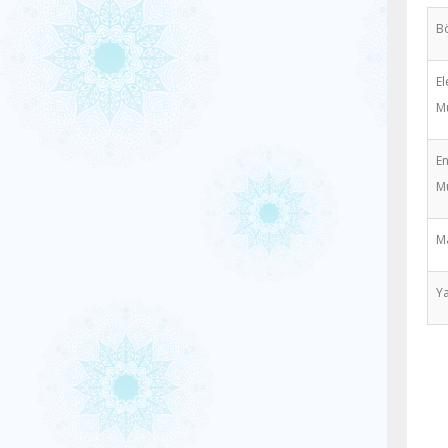
B
El
Mü
En
Mü
Ma
Ya