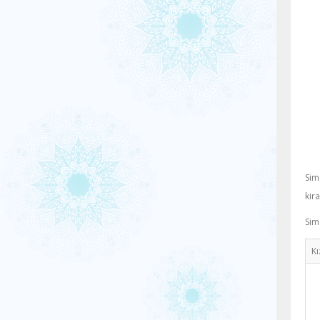
Sim
kir
Sim
Kı