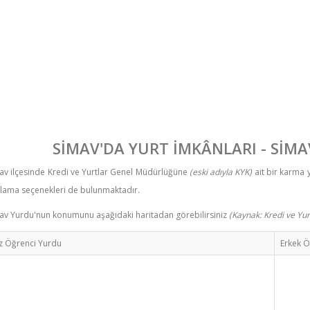
SİMAV'DA YURT İMKÂNLARI - SİMA
av ilçesinde Kredi ve Yurtlar Genel Müdürlüğüne
(eski adıyla KYK)
ait bir karma y
alama seçenekleri de bulunmaktadır.
av Yurdu'nun konumunu aşağıdaki haritadan görebilirsiniz
(Kaynak: Kredi ve Yu
z Öğrenci Yurdu
Erkek Ö