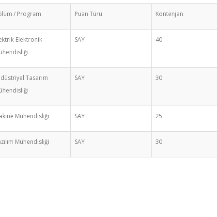
ölüm / Program
Puan Türü
Kontenjan
ektrik-Elektronik
SAY
40
hendisliği
düstriyel Tasarım
SAY
30
hendisliği
kine Mühendisliği
SAY
25
zılım Mühendisliği
SAY
30