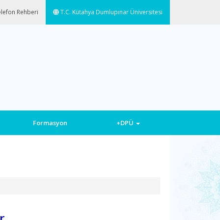
lefon Rehberi
T.C. Kütahya Dumlupınar Üniversitesi
Formasyon
+DPÜ
r