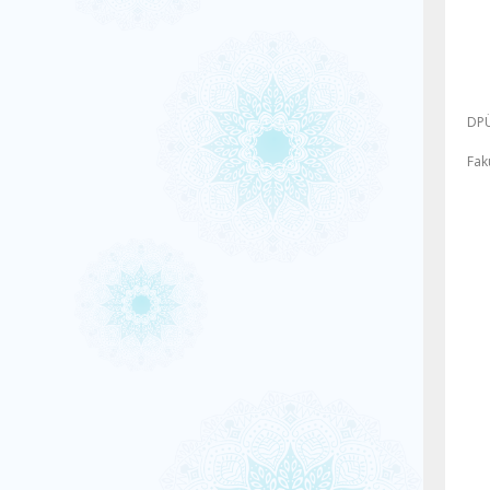
DPÜ
Fak