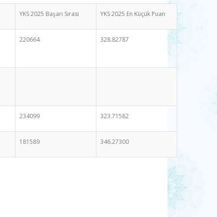
YKS 2025 Başarı Sırası
YKS 2025 En Küçük Puan
220664
328.82787
234099
323.71582
181589
346.27300