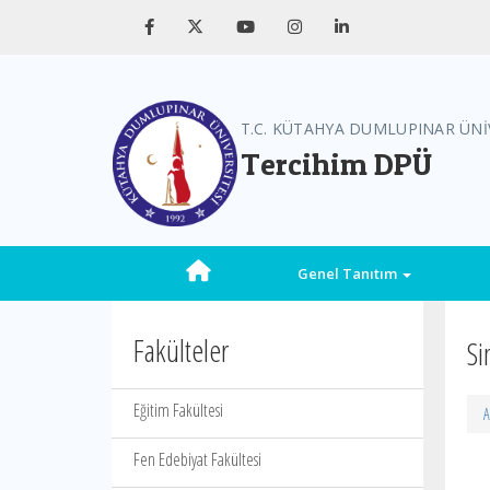
T.C. KÜTAHYA DUMLUPINAR ÜNİ
Tercihim DPÜ
Genel Tanıtım
Fakülteler
Si
Eğitim Fakültesi
A
Fen Edebiyat Fakültesi