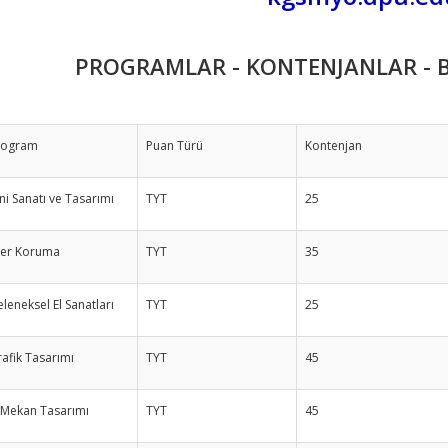
PROGRAMLAR - KONTENJANLAR - B
rogram
Puan Türü
Kontenjan
ni Sanatı ve Tasarımı
TYT
25
ser Koruma
TYT
35
leneksel El Sanatları
TYT
25
afik Tasarımı
TYT
45
 Mekan Tasarımı
TYT
45