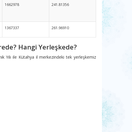
1662978
241.81356
1367337
261.96910
ede? Hangi Yerleşkede?
k Yılı ile Kütahya il merkezindeki tek yerleşkemiz