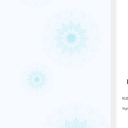
Küt
Yur