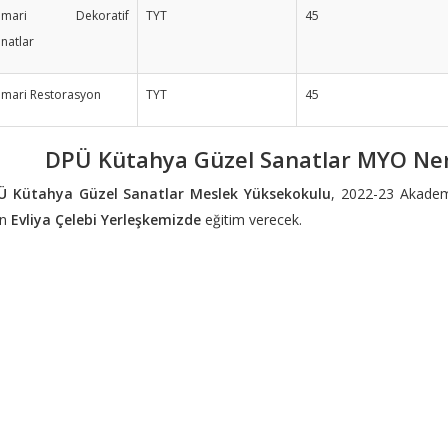
imari Dekoratif
TYT
45
natlar
imari Restorasyon
TYT
45
DPÜ Kütahya Güzel Sanatlar MYO Ner
Ü Kütahya Güzel Sanatlar Meslek Yüksekokulu
, 2022-23 Akademi
an
Evliya Çelebi Yerleşkemizde
eğitim verecek.