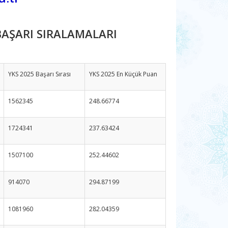
AŞARI SIRALAMALARI
YKS 2025 Başarı Sırası
YKS 2025 En Küçük Puan
1562345
248.66774
1724341
237.63424
1507100
252.44602
914070
294.87199
1081960
282.04359