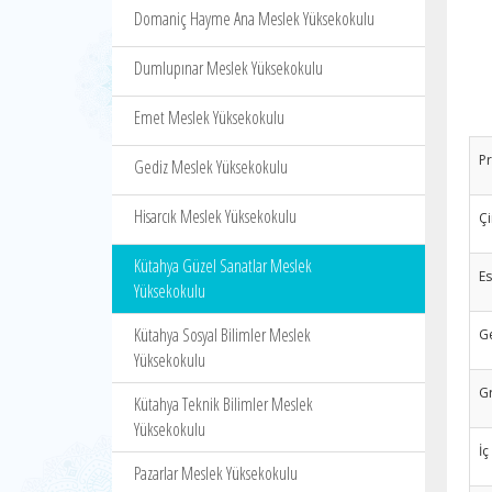
Domaniç Hayme Ana Meslek Yüksekokulu
Dumlupınar Meslek Yüksekokulu
Emet Meslek Yüksekokulu
P
Gediz Meslek Yüksekokulu
Hisarcık Meslek Yüksekokulu
Çi
Kütahya Güzel Sanatlar Meslek
E
Yüksekokulu
Kütahya Sosyal Bilimler Meslek
Ge
Yüksekokulu
Gr
Kütahya Teknik Bilimler Meslek
Yüksekokulu
İç
Pazarlar Meslek Yüksekokulu