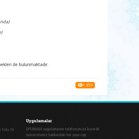
ında)
e)
nekleri de bulunmaktadır.
1.359
Uygulamalar
DPUMobil uygulamasını telefonunuza kurarak
ı Yolu 10.
üniversitemiz hakkındaki her şeye cep