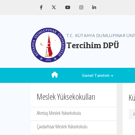
T.C. KÜTAHYA DUMLUPINAR ÜNİ
Tercihim DPÜ
Genel Tanıtım
Meslek Yüksekokulları
Kü
Altıntaş Meslek Yüksekokulu
A
Çavdarhisar Meslek Yüksekokulu