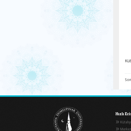
Küt
Son
Hızlı Er
Kütahya
Merkez