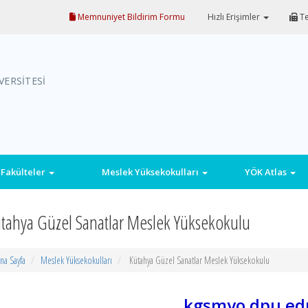
Memnuniyet Bildirim Formu
Hızlı Erişimler
Te
VERSİTESİ
Fakülteler
Meslek Yüksekokulları
YÖK Atlas
tahya Güzel Sanatlar Meslek Yüksekokulu
na Sayfa
Meslek Yüksekokulları
Kütahya Güzel Sanatlar Meslek Yüksekokulu
kgsmyo.dpu.edu