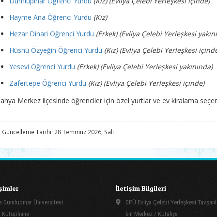
Dumlupınar Öğrenci Yurdu
(Kız) (Evliya Çelebi Yerleşkesi içinde)
Hayme Ana Öğrenci Yurdu
(Kız)
Hezar Dinari Öğrenci Yurdu
(Erkek) (Evliya Çelebi Yerleşkesi yakın
Hüsnü Özyeğin Öğrenci Yurdu
(Kız) (Evliya Çelebi Yerleşkesi içind
Yesevi Öğrenci Yurdu
(Erkek) (Evliya Çelebi Yerleşkesi yakınında)
Zafertepe Öğrenci Yurdu
(Kız) (Evliya Çelebi Yerleşkesi içinde)
ahya Merkez ilçesinde öğrenciler için özel yurtlar ve ev kiralama seçe
 Güncelleme Tarihi: 28 Temmuz 2026, Salı
işimler
İletişim Bilgileri
 Dumlupınar Üniversitesi
DPÜ Evliya Çelebi Yerleşkesi Tavşanl
 Kütüphane
km Merkez / Kütahya