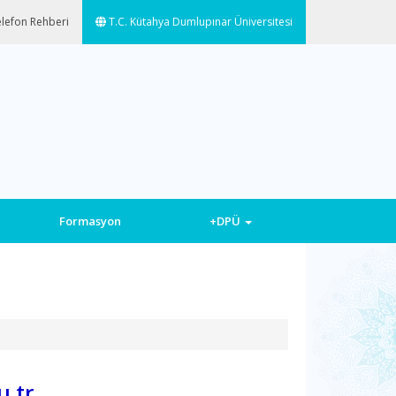
lefon Rehberi
T.C. Kütahya Dumlupınar Üniversitesi
Formasyon
+DPÜ
.tr