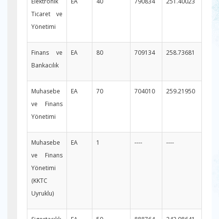
Elektronik
EA
40
790834
251.40023
Ticaret ve
Yönetimi
Finans ve
EA
80
709134
258.73681
Bankacılık
Muhasebe
EA
70
704010
259.21950
ve Finans
Yönetimi
Muhasebe
EA
1
----
----
ve Finans
Yönetimi
(KKTC
Uyruklu)