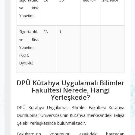
Sigortacılık
EA
50
888764
242.98641
ve Risk
Yönetimi
Sigortacılık
EA
1
ve Risk
Yönetimi
(KKTC
Uyruklu)
DPÜ Kütahya Uygulamalı Bilimler
Fakültesi Nerede, Hangi
Yerleşkede?
DPÜ Kütahya Uygulamalı Bilimler Fakültesi Kütahya
Dumlupınar Üniversitesinin Kütahya merkezindeki Evliya
Çelebi Yerleşkesinde bulunmaktadır.
Fakültemizin konumunu aşağıdaki haritadan