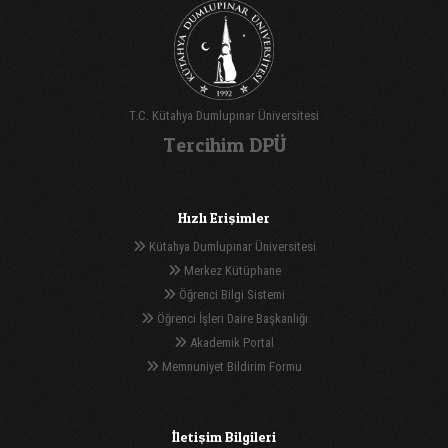
T.C. Kütahya Dumlupınar Üniversitesi
Tercihim DPÜ
Hızlı Erişimler
Kütahya Dumlupınar Üniversitesi
Merkez Kütüphane
Öğrenci Bilgi Sistemi
Öğrenci İşleri Daire Başkanlığı
Akademik Portal
Memnuniyet Bildirim Formu
İletişim Bilgileri