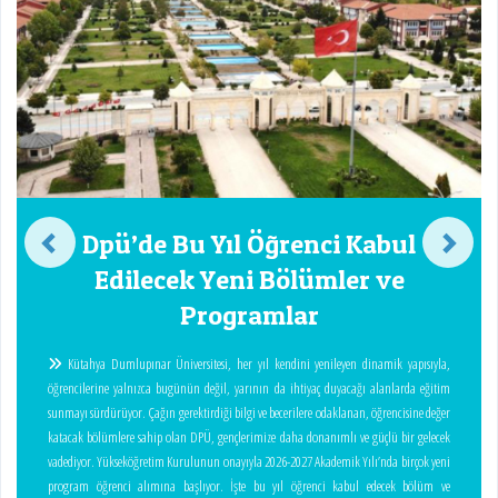
Dpü’de Bu Yıl Öğrenci Kabul
Edilecek Yeni Bölümler ve
Programlar
Kütahya Dumlupınar Üniversitesi, her yıl kendini yenileyen dinamik yapısıyla,
öğrencilerine yalnızca bugünün değil, yarının da ihtiyaç duyacağı alanlarda eğitim
sunmayı sürdürüyor. Çağın gerektirdiği bilgi ve becerilere odaklanan, öğrencisine değer
katacak bölümlere sahip olan DPÜ, gençlerimize daha donanımlı ve güçlü bir gelecek
vadediyor. Yükseköğretim Kurulunun onayıyla 2026-2027 Akademik Yılı’nda birçok yeni
program öğrenci alımına başlıyor. İşte bu yıl öğrenci kabul edecek bölüm ve