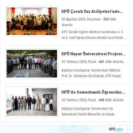
ulaşılması amacıyla görev değişim törenleri
düzenlendi.
DPÜ Çocuk Yaz Atölyeleri’nde
Dersler Başladı
03 Ağustos 2026, Pazartesi -
553
defa
okundu.
DPÜ Sürekli Eğitim Merkezi tarafından 4. 5.
ve 6. sınıf öğrencilerine yönelik hazırlanan
ve çocukların yaz tatillerini hem eğlenceli
hem de nitelikli gelişim atölyeleriyle
DPÜ Hayat Üniversitesi Projesi
değerlendirmelerini amaçlayan DPÜ Çocuk
Hisarcık’ta
Yaz Atölyeleri programı, düzenlenen açılış
26 Temmuz 2026, Pazar -
661
defa okundu.
töreniyle eğitimlerine başladı.
Kütahya Dumlupınar Üniversitesi Rektörü
Prof. Dr. Süleyman Kızıltoprak, DPÜ Hayat
Üniversitesi projesi kapsamında Hisarcık’ın
Hasanlar köyünde düzenlenen etkinliğe
DPÜ’de Semerkantlı Öğrencilere
katılarak vatandaşlarla buluştu.
Yaz Okulu
26 Temmuz 2026, Pazar -
645
defa okundu.
Kütahya Dumlupınar Üniversitesi ile
Semerkant Devlet Mimarlık ve İnşaat
Mühendisliği Üniversitesi arasında hayata
geçirilen iş birliği kapsamında misafir
öğrenciler yaz okulunda ağırlanıyor.