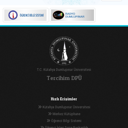
T.C. Kütahya Dumlupınar Üniversitesi
Tercihim DPÜ
Hızlı Erişimler
Kütahya Dumlupınar Üniversitesi
Merkez Kütüphane
Öğrenci Bilgi Sistemi
Öğrenci İşleri Daire Başkanlığı