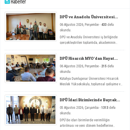
Haberler
DPÜ ve Anadolu Üniversitesi
Arasında Mikro Yeterlilik
06 Ağustos 2026, Perşembe -
433
defa
Toplantısı
okundu.
DPÜ ve Anadolu Üniversitesi iş birliğinde
gerçekleştirilen toplantıda, akademinin
yenilikçi eğitim modellerine yönelik mikro
yeterlilik çalışmaları ele alındı.
DPÜ Hisarcık MYO’dan Hayat
Üniversitesi Etkinlikleri
06 Ağustos 2026, Perşembe -
215
defa
okundu.
Kütahya Dumlupınar Üniversitesi Hisarcık
Meslek Yüksekokulu, toplumsal gelişime ve
bireysel farkındalığa katkı sağlamayı
amaçlayan Hayat Üniversitesi: Eğitici
DPÜ İdari Birimlerinde Bayrak
Sohbetler etkinlik serisi kapsamında dört
Değişimi
önemli söyleşiye imza attı.
05 Ağustos 2026, Çarşamba -
1313
defa
okundu.
DPÜ’de idari birimlerde verimliliğin
artırılması ve yeni dönem hedeflerine